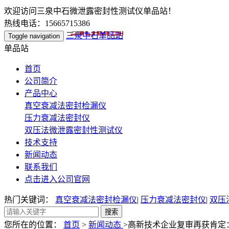
欢迎访问三泉中石微泄露密封性测试仪单品站！
热线电话：15665715386
三泉中石单品站
Toggle navigation
单品站
首页
公司简介
产品中心
真空衰减法密封检漏仪
压力衰减法密封仪
双压法微泄露密封性测试仪
技术支持
新闻动态
联系我们
点击进入公司官网
热门关键词：
真空衰减法密封检漏仪
|
压力衰减法密封仪
|
双压
您所在的位置：
首页
>
新闻动态
>高新技术企业复审再获肯定：S