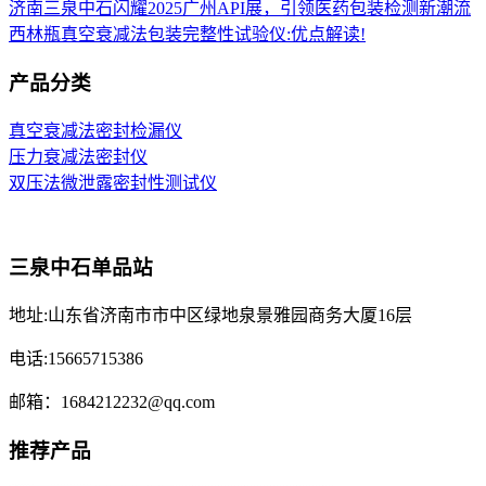
济南三泉中石闪耀2025广州API展，引领医药包装检测新潮流
西林瓶真空衰减法包装完整性试验仪:优点解读!
产品分类
真空衰减法密封检漏仪
压力衰减法密封仪
双压法微泄露密封性测试仪
三泉中石单品站
地址:山东省济南市市中区绿地泉景雅园商务大厦16层
电话:15665715386
邮箱：1684212232@qq.com
推荐产品