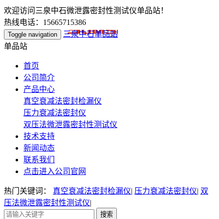
欢迎访问三泉中石微泄露密封性测试仪单品站！
热线电话：15665715386
三泉中石单品站
Toggle navigation
单品站
首页
公司简介
产品中心
真空衰减法密封检漏仪
压力衰减法密封仪
双压法微泄露密封性测试仪
技术支持
新闻动态
联系我们
点击进入公司官网
热门关键词：
真空衰减法密封检漏仪
|
压力衰减法密封仪
|
双
压法微泄露密封性测试仪
|