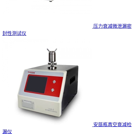
压力衰减微泄漏密
封性测试仪
安瓿瓶真空衰减检
漏仪